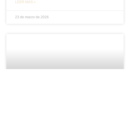
LEER MÁS »
23 de marzo de 2026
La sentencia que redime: Montilla
revive el juicio a Jesús de Nazaret
La sentencia que redime: Montilla revive el juicio a